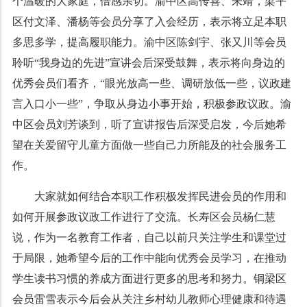
个温暖的大家庭，倍感亲切。渝中区高传喜、朱靖，梁平
区付文泽、潘杨等会员分享了入会经历，表示将立足本职
多思多学，提高履职能力。渝中区陈剑宇、张又川等会员
聆听“我身边的先进”宣讲会后深受鼓舞，表示将向身边的
优秀会员们看齐，“眼光放高一些、调研放低一些，议政建
言入口小一些”，争取从身边小事开始，积极参政议政。渝
中区会员刘芳谈到，听了宣讲报告后深受启发，今后她希
望在关爱留守儿童方面做一些自己力所能及的社会服务工
作。
大家就如何结合本职工作积极发挥民进会员的作用和
如何开展参政议政工作进行了交流。长寿区会员杨仁慧
说，作为一名教育工作者，自己以前只关注学生和课堂过
于局限，她希望今后的工作中能向优秀会员学习，在推动
学生读书习惯的养成方面进行更多的思考和努力。铜梁区
会员雷雪表示今后会从关注乡村幼儿教师心理健康和待遇