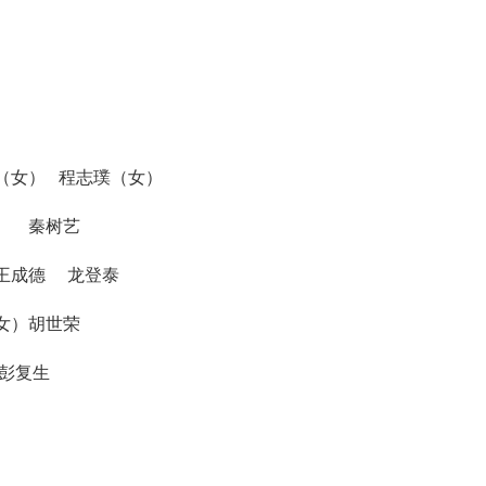
）
（女） 程志璞（女）
秋 秦树艺
王成德 龙登泰
女）胡世荣
彭复生