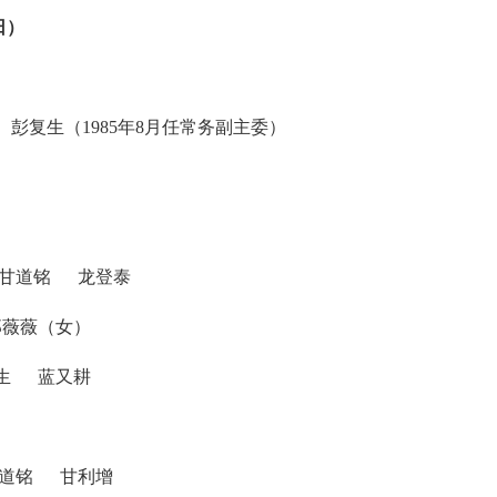
日）
复生（1985年8月任常务副主委）
甘道铭 龙登泰
薇薇（女）
生 蓝又耕
道铭 甘利增