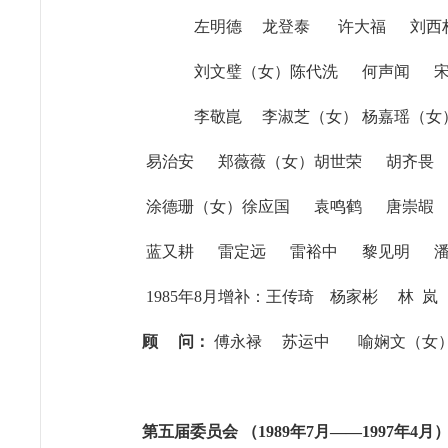
左明德 龙登泰 许大福 刘西林
刘文璧（女）陈代洗 何声闻 宋
李敬崑 李淑芝（女） 杨嘉瑶（女）
易治安 郑薇薇（女）胡世荣 胡齐畏
涂德珊（女）徐应国 袁鸣鹤 唐崇嘏
蓝又耕 雷定远 雷裕中 黎见明 
1985年8月增补：王传琦 杨家彬 林 岚
顾 问
：
傅永禄 苏运中 喻娴文（女
第五届委员会 （1989年7月——1997年4月