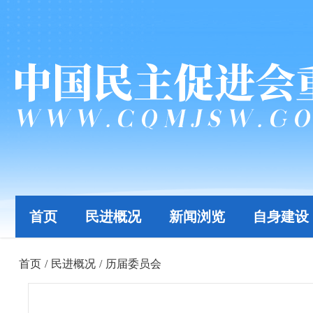
首页
民进概况
新闻浏览
自身建设
首页
/
民进概况
/
历届委员会