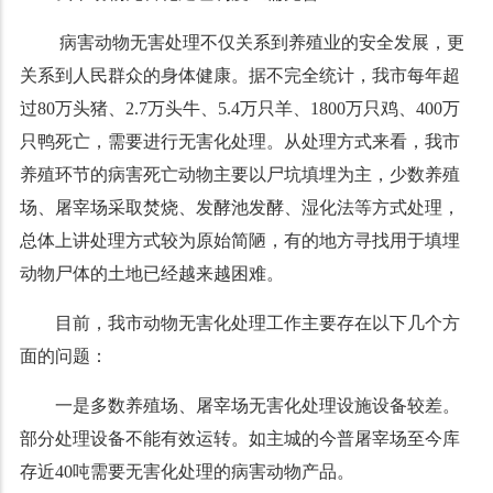
病害动物无害处理不仅关系到养殖业的安全发展，更
关系到人民群众的身体健康。据不完全统计，我市每年超
过
80
万头猪、
2.7
万头牛、
5.4
万只羊、
1800
万只鸡、
400
万
只鸭死亡，需要进行无害化处理。从处理方式来看，我市
养殖环节的病害死亡动物主要以尸坑填埋为主，少数养殖
场、屠宰场采取焚烧、发酵池发酵、湿化法等方式处理，
总体上讲处理方式较为原始简陋，有的地方寻找用于填埋
动物尸体的土地已经越来越困难。
目前，我市动物无害化处理工作主要存在以下几个方
面的问题：
一是多数养殖场、屠宰场无害化处理设施设备较差。
部分处理设备不能有效运转。如主城的今普屠宰场至今库
存近
40
吨需要无害化处理的病害动物产品。