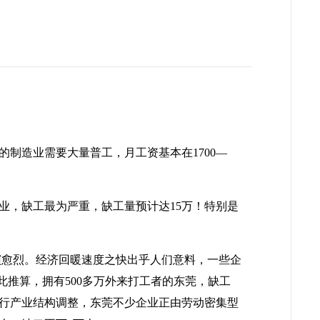
议
的制造业需要大量普工，月工资基本在
1700
—
业，缺工最为严重，缺工量预计达
15
万！特别是
演愈烈。经济回暖速度之快出乎人们意料，一些企
此推算，拥有
500
多万外来打工者的东莞，缺工
行产业结构调整，东莞不少企业正由劳动密集型