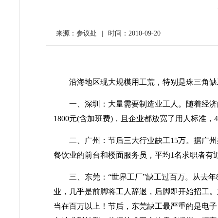
来源：参议处
|
时间：2010-09-20
沿海地区现大规模用工荒，特别是珠三角缺
一、深圳：大量需要制造业工人。随着经济
1800
元
(
含加班费
)
，且企业都放宽了用人标准，
4
二、广州：节后三大行业缺工
15
万。据广州
餐饮业的前台和楼面服务员，平均
1
名求职者有
三、东莞：“世界工厂”缺工过百万。从去年
业，几乎是前脚将工人辞退，后脚即开始招工。
当在百万以上！节后，东莞缺工最严重的是电子