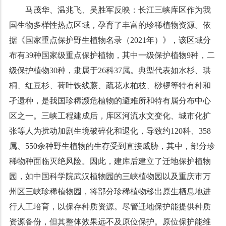
马茂华、温兆飞、吴胜军反映：
长江三峡库区作为我
国生物多样性热点区域，孕育了丰富的珍稀植物资源。依
据《国家重点保护野生植物名录（
2021
年）》，该区域分
布有
39
种国家级重点保护植物，其中一级保护植物
9
种，二
级保护植物
30
种，隶属于
26
科
37
属。典型代表如水杉、珙
桐、红豆杉、荷叶铁线蕨、疏花水柏枝、桫椤等特有种和
孑遗种，是我国珍稀濒危植物的避难所和特有属分布中心
区之一。三峡工程建成后，库区河流水文变化、城市化扩
张等人为扰动加剧生境破碎化和退化，导致约
120
科、
358
属、
550
余种野生植物的生存受到直接威胁，其中，部分珍
稀物种面临灭绝风险。因此，建库后建立了迁地保护植物
园，如中国科学院武汉植物园的三峡植物园以及重庆市万
州区三峡珍稀植物园，将部分珍稀植物移出原生栖息地进
行人工培育，以保存种质资源。尽管迁地保护能提供种质
资源备份，但其整体效果远不及原位保护。原位保护能维