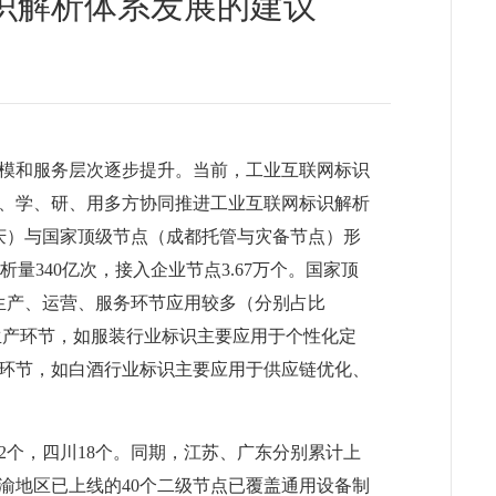
识解析体系发展的建议
规模和服务层次逐步提升。当前，工业互联网标识
、学、研、用多方协同推进工业互联网标识解析
重庆）与国家顶级节点（成都托管与灾备节点）形
量340亿次，接入企业节点3.67万个。国家顶
生产、运营、服务环节应用较多（分别占比
集中在生产环节，如服装行业标识主要应用于个性化定
环节，如白酒行业标识主要应用于供应链优化、
2
个，四川
18
个。同期，江苏、广东分别累计上
渝地区已上线的
40
个二级节点已覆盖通用设备制