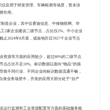
识仅应用于研发管理、车辆检测等场景，暂未涉
撑作用。
0家制造企业，其中仅赛迪信息、中移物联网、华
电工2家企业建设二级节点，占比仅2%。中小企业
024年8月底，成渝地区仅5927个企业节点
业资源等方面的应用较少，超过80%的二级节点
点占比不足10%。标识数据以面向“物品”的描
导致不同行业、不同企业间标识数据流通不畅，
自身业务场景中，开发的应用大部分处于“自产
业运行监测和工业资源配置等方面的基础服务能