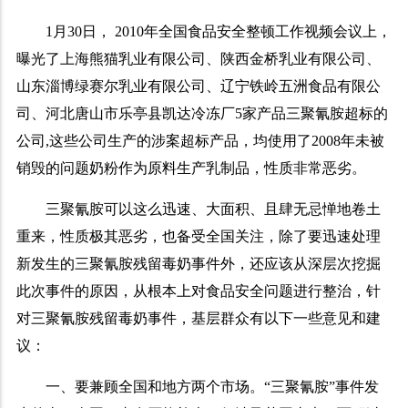
1
月
30
日
，
2010
年全国食品安全整顿工作视频会议上，
曝光了上海熊猫乳业有限公司、陕西金桥乳业有限公司、
山东淄博绿赛尔乳业有限公司、辽宁铁岭五洲食品有限公
司、河北唐山市乐亭县凯达冷冻厂
5
家产品三聚氰胺超标的
公司
,
这些公司生产的涉案超标产品，均使用了
2008
年未被
销毁的问题奶粉作为原料生产乳制品，性质非常恶劣。
三聚氰胺可以这么迅速、大面积、且肆无忌惮地卷土
重来，性质极其恶劣，也备受全国关注，除了要迅速处理
新发生的三聚氰胺残留毒奶事件外，还应该从深层次挖掘
此次事件的原因，从根本上对食品安全问题进行整治，针
对三聚氰胺残留毒奶事件，基层群众有以下一些意见和建
议：
一、要兼顾全国和地方两个市场。“三聚氰胺”事件发