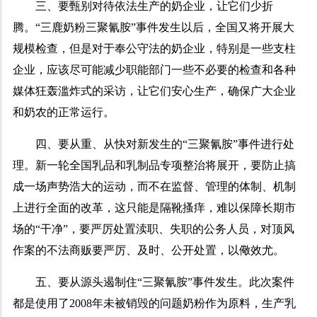
三、要甄别对待依法生产的奶企业，让它们少折
腾。“三鹿奶粉三聚氰胺”事件发生以后，全国又将开展大
规模检查，但是对于奉公守法的奶企业，特别是一些支柱
企业，应该尽可能减少职能部门一些不必要的检查和各种
媒体狂轰滥炸式的采访，让它们安心生产，确保广大企业
和奶农的正常运行。
四、要从重、从快对新发生的“三聚氰胺”事件进行处
理。新一轮全国乳品和乳制品专项整治将展开，要防止搞
成一场声势浩大的运动，而不在监督、管理的体制、机制
上进行全面的改革，这只能是隔靴搔痒，难以保障长期市
场的“干净”，要严厉处置渎职、失职的公务人员，对顶风
作案的不法商贩要严厉、及时、公开处置，以儆效尤。
五、要从源头遏制住“三聚氰胺”事件发生。此次案件
都是使用了
2008
年未被销毁的问题奶粉作为原料，生产乳