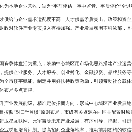
化为本地企业营收，缺乏“事前评估、事中监管、事后评价”全
才供给与企业需求适配度不高，人才供需矛盾突出。政策和资金
财政对软件产业专项投入有待加强。产业发展氛围不够浓郁，具
国资载体盘活为重点，鼓励中心城区用市场化思路搭建产业运营
，提供企业服务、人才服务、创业孵化、金融投资、品牌服务等
为全市楼宇赋能。制定并用好扶持政策激励，引领带动社会载体
载体布局多点支撑。
升产业发展能级。精准定位招商方向，形成中心城区产业发展地
目按照“对口”“首谈”原则布局，市级有关资源在向区县配置时
进卫星互联网、元宇宙等未来产业发展，有序引导、挖掘、引进
企业梯度培育计划。提高招商企业落地率，推动前期签约的软信