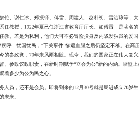
叙伦、谢仁冰、郑振铎、傅雷、周建人、赵朴初、雷洁琼等，大
系任教授，
1922
年夏
已任浙江省教育厅厅长。如傅雷，是著名的
任教。若是为私利，他们大可不必冒险投身反内战发独裁的爱国
声疾呼，忧国忧民，“下关事件”惨遭血腥之后仍坚定不移。在高
今的参政党，
70
年来风雨相随。现今，我们的国家正在伟大复兴
督、参政议政职责，在新时期赋予“立会为公”新的内涵。墙壁上
聚着多少为公为民之心。
务人员，还不是会员。即将到来的
12
月
30
号就是民进成立
70
岁生
的未来。