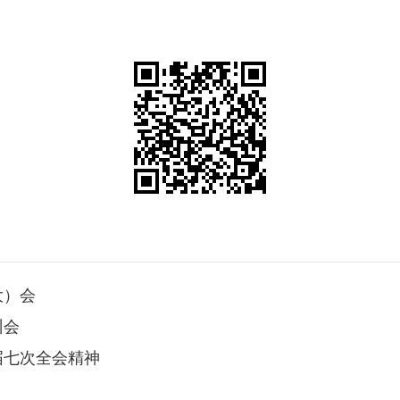
大）会
训会
届七次全会精神