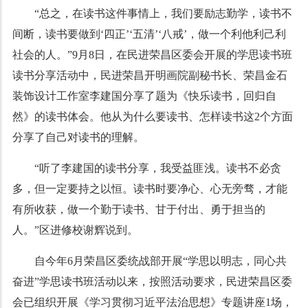
“总之，在读书这件事情上，我们要励志勤学，读书不
间断，读书要做到‘四正’‘五清’‘八戒’，做一个利他利己利
社会的人。”9月8日，在民进荣昌区委会开展的学思读书班
读书分享活动中，民进荣昌开明画院副秘书长、荣昌金石
装饰设计工作室李建国分享了题为《快乐读书，回归自
然》的读书体会。他从为什么要读书、怎样读书这2个方面
分享了自己对读书的理解。
“听了李建国的读书分享，我受益匪浅。读书不必贪
多，但一定要持之以恒。读书时要净心、心无旁骛，才能
有所收获，做一个勤于读书、甘于付出、勇于担当的
人。”区进修校谢辉说到。
自今年6月荣昌区委统战部开展“学思以明志，同心共
奋进”学思读书班活动以来，按照活动要求，民进荣昌区委
会已组织开展《学习贯彻习近平法治思想》专题讲座1场，