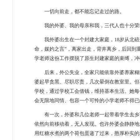
一切向前走，都不能忘记走过的路。
我的外婆、我的母亲和我，三代人也十分荣
我外婆出生在一个封建大家庭，18岁从北
命，媒妁之言”，离家出走，背井离乡，后回到
学老师这份工作摆脱了原生封建家庭的束缚，冲
后来，外公失业，全家只能依靠外婆养家糊
婆起早贪黑、尽职尽责，几次晕倒在教室里。但
学校，通过学校工会借钱，维持基本生活。她每
会无限地同情、包容一个可怜的小学老师不得已
有一次，外婆和几位老师一起带着学生去乡
依然向前移动着，无人发现。也许外婆会静静地
用红糖水煮的两个荷包蛋递了过来，憨厚朴实的