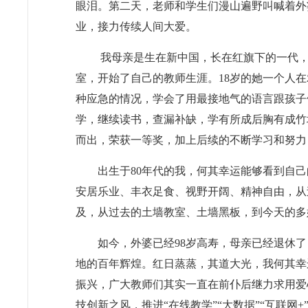
眼泪。第二天，老师和学生们漫山遍野叫喊着外
业，接力传续人间大爱。
我母亲是生在新中国，长在红旗下的一代，
室，开始了自己的教师生涯。18岁的她一个人
种应急的情况，学会了用最接地气的语言跟孩子
学，继续读书，查漏补缺，学有所成后胸有成竹
而出，荣获一等奖，加上后续的不断学习和努力
出生于80年代的我，何其幸运能够看到自
安居乐业、丰衣足食、视野开阔、精神自由，从
及，从过去的土墙教室、土墙黑板，到今天的多
如今，外婆已经98岁高寿，母亲已经退休
地的百年辉煌。红日蒸蒸，其道大光，我何其幸
振兴，广大教师们其实一直在前仆后继力求用爱
技创新之风，推进“在线教学”“大数据”“互联网