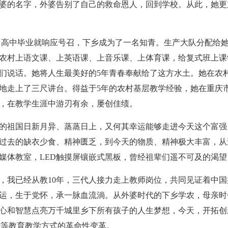
婆的名字，外婆告别了自己的救命恩人，回到学校。从此，她更
高中毕业就响应号召，下乡成为了一名知青。生产大队分配给
在农村上语文课、上英语课、上音乐课、上体育课，给复式班上
们说话。她将人生最美好的5年青春奉献给了这方水土。她在农
地走上了三尺讲台。得益于5年的农村基层教学经验，她在重庆
，在教学生涯中游刃有余，屡创佳绩。
己的祖国日新月异、蒸蒸日上，又何其幸运能够走进今天这个富
过去的缺衣少食、精神匮乏，到今天的物质、精神极大丰富，从
媒体教室，LED触摸屏镶嵌式黑板，曾经祖辈们遥不可及的渴
了，我已经从教10年，三代人接力走上教师岗位，共同见证着中
运，生于党怀，承一脉血流淌。从外婆时代的下乡学农，母亲时
心和智慧点亮万千城里乡下所有孩子的人生梦想，今天，开拓创
+”等教育教学方式的革命性变革。