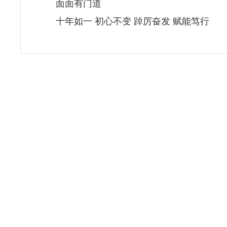
面面有门道
十年如一 初心不变 踔厉奋发 赋能笃行