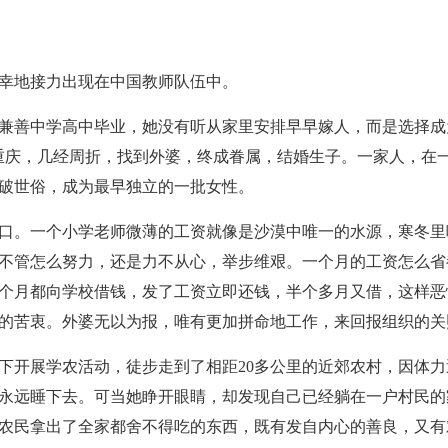
幸地接力出现在中国教师队伍中。
碚兼善中学高中毕业，她没有听从家里安排早早嫁人，而是选择成
重庆，几经周折，找到外婆，终成眷属，结婚生子。一家人，在
破世俗，成为最早独立的一批女性。
口。一个小学老师微薄的工资就像是沙漠中唯一的水源，寒冬里
不管怎么努力，还是力不从心，举步维艰。一个月的工资怎么省
个月都向学校借钱，发了工资立即还钱，半个多月又借，这样恶
的苦衷。外婆无以为报，唯有更加拼命地工作，来回报组织的关
下开展学农活动，徒步走到了相距20多公里的近郊农村，因体
永远睡下去。可当她睁开眼睛，却发现自己已经躺在一户村民的
农民拿出了全家都舍不得吃的东西，既有发自内心的善良，又有