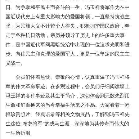
日、为争取和平民主而奋斗的一生。冯玉祥将军
作为在中
国近现代史上有重大影响力的爱国将领，
一直坚持抗战主
张，为民族大义不计较个人得失，积极拥护国民政府，奔
走于各种抗日活动，
亲历并领导了历史上的许多重大事
件
，是
中国近代军阀黑暗统治中出现的一位追求光明和进
步、向往民主和真理的爱国军人
，更是一位坚定的民主主
义战士。
会员们怀着热忱、崇敬的心情，认真重温了冯玉祥将
军的伟大革命事迹。在参观过程中，会员们仔细阅读墙上
冯玉祥的各种事迹及其生平简介，深切体会到
无数先烈用
生命和鲜血换来的
当今幸福生活来之不易。大家看着一幅
幅珍贵照片、经典语录等相关文物展品，了解到冯玉祥先
生这位“布衣将军”的戎马生涯，
深深地为其传奇而伟大的
一生所折服
。