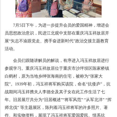
7月5日下午，为进一步提升会员的爱国精神，增进会
员思想政治意识，民进江北观中支部在重庆冯玉祥故居开
展“矢志不渝跟党走、携手奋进新时代”政治交接主题教育
活动。
会员们跟随讲解员的解说，有序进入冯玉祥故居进行
参观学习。重庆冯玉祥故居位于重庆市沙坪坝区陈家桥镇
白鹤村，原为当地乡绅张海南的住宅，被称为“张家大
院”。1939年初，冯玉祥将军购买该院，命名“抗倭庐”，抗
战期间冯玉祥携夫人李德全及其子女在此工作生活了七
年。
旧居展厅共分为“旧居概述”“将军风范” “从军北洋” “挥
师北伐” 等主题展区，陈列着冯玉祥将军的许多照片、著
作、和实物资料，展现了冯玉祥将军爱国爱民、情系抗