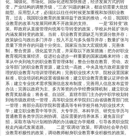
化、城镇化、市场化、国际化进程加快推进，经济发展方式的转
变，产业结构的调整升级，“三农”问题的解决，都迫切需要大批技
能型、应用型人才，必须比以往任何时候更加重视和加强职业教
育。过去，我国职业教育的发展得益于政策的推动，今后，我国职
业教育的改革与发展同样离不开政策的支持。 一是“双转变”政
策。即政府从直接管理向统筹引导转变的政策，学校从外延扩张向
内涵发展转变的政策。当前，职业教育资源缺乏与资源分散并存；
政策缺位与政出多门并存；投入不足与多头领导并存；数量扩张与
质量下滑并存的问题十分突出。国家应当加大宏观统筹，完善体
制，整合资源，强化监管力度，并采取以下政策措施：把办好职业
教育视同发展经济、促进社会进步一样重要的国家战略来对待；改
革从中央到地方的职业教育管理体制，整合分散在教育、劳动、农
业等部门的职业教育资源，建立统一高效，中央及地方政府直接管
理的职业教育与培训管理机构；完善职业技术大学、院校设置国家
标准，职业培训机构设置省级标准；建立职业教育质量认证评价体
系；建立专业技术需求预测信息发布制度，完善用人信息发布监管
办法；完善以政府为主、多方筹资的办学经费保障机制，建立职业
教育奖励基金；将各省、自治区、直辖市部门主办的中职学校划转
到地市级政府统一管理，高等职业技术学院归口由省级教育部门统
一管理；将部分高职学院和普通高等专科学校升格为职业技术大
学；建立职业教育中等学历、大专学历、本科学历、研究生学历与
普通教育各类学历比例协调、适应需要的培养体系；避免盲目扩
招，采取市场与计划相协调的办法确定办学规模，引导各类职业院
校走内涵式发展道路。 二是“双调动”政策。即调动社会举办职
业教育积极性的政策，调动教师献身职业教育事业积极性的政策。