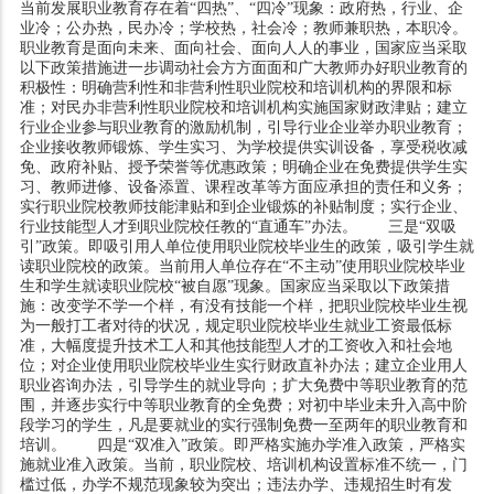
当前发展职业教育存在着“四热”、“四冷”现象：政府热，行业、企
业冷；公办热，民办冷；学校热，社会冷；教师兼职热，本职冷。
职业教育是面向未来、面向社会、面向人人的事业，国家应当采取
以下政策措施进一步调动社会方方面面和广大教师办好职业教育的
积极性：明确营利性和非营利性职业院校和培训机构的界限和标
准；对民办非营利性职业院校和培训机构实施国家财政津贴；建立
行业企业参与职业教育的激励机制，引导行业企业举办职业教育；
企业接收教师锻炼、学生实习、为学校提供实训设备，享受税收减
免、政府补贴、授予荣誉等优惠政策；明确企业在免费提供学生实
习、教师进修、设备添置、课程改革等方面应承担的责任和义务；
实行职业院校教师技能津贴和到企业锻炼的补贴制度；实行企业、
行业技能型人才到职业院校任教的“直通车”办法。 三是“双吸
引”政策。即吸引用人单位使用职业院校毕业生的政策，吸引学生就
读职业院校的政策。当前用人单位存在“不主动”使用职业院校毕业
生和学生就读职业院校“被自愿”现象。国家应当采取以下政策措
施：改变学不学一个样，有没有技能一个样，把职业院校毕业生视
为一般打工者对待的状况，规定职业院校毕业生就业工资最低标
准，大幅度提升技术工人和其他技能型人才的工资收入和社会地
位；对企业使用职业院校毕业生实行财政直补办法；建立企业用人
职业咨询办法，引导学生的就业导向；扩大免费中等职业教育的范
围，并逐步实行中等职业教育的全免费；对初中毕业未升入高中阶
段学习的学生，凡是要就业的实行强制免费一至两年的职业教育和
培训。 四是“双准入”政策。即严格实施办学准入政策，严格实
施就业准入政策。当前，职业院校、培训机构设置标准不统一，门
槛过低，办学不规范现象较为突出；违法办学、违规招生时有发