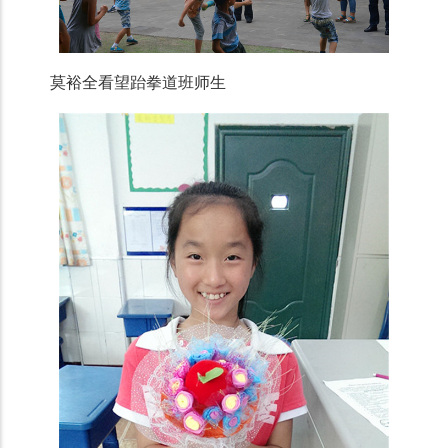
莫裕全看望跆拳道班师生