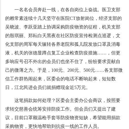
一名名会员奔赴一线，在各自岗位上奋战。医卫支部
的赖常素连续十几天坚守在医院CT放射岗位，经济支部的
吴晓波、李跃亚踏上协调采购防疫物资的征程，机关支部
的殷琪丽、郑耘白天黑夜在社区防疫宣传检测点巡逻，文
化支部的周军每天辗转各养老院和孤儿院发放口罩及消毒
液，机关的张德显蹲点复工企业检查防疫措施……，但更
多响应号召不外出的会员们也坐不住了，纷纷要求贡献自
己的微薄之力。于是，100元、200元、500元……各支部微
信工作群热闹起来，区委会的电话不断响起来，短短数
日，江北民进会员们就捐赠现金近5万元。
这笔捐款如何处理？区委会主委办公会商议，按照要
求转交慈善会统筹安排防疫工作。但会员们又提出了建
议，目前口罩额温枪手套等防疫物资短缺，希望能用捐款
采购物资，更快地帮助到抗疫一线的工作人员。