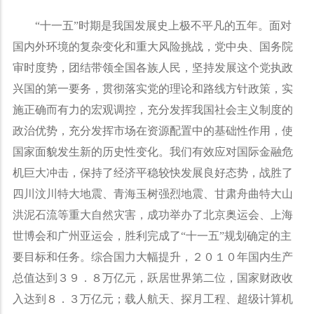
“
十一五
”
时期是我国发展史上极不平凡的五年。面对
国内外环境的复杂变化和重大风险挑战，党中央、国务院
审时度势，团结带领全国各族人民，坚持发展这个党执政
兴国的第一要务，贯彻落实党的理论和路线方针政策，实
施正确而有力的宏观调控，充分发挥我国社会主义制度的
政治优势，充分发挥市场在资源配置中的基础性作用，使
国家面貌发生新的历史性变化。我们有效应对国际金融危
机巨大冲击，保持了经济平稳较快发展良好态势，战胜了
四川汶川特大地震、青海玉树强烈地震、甘肃舟曲特大山
洪泥石流等重大自然灾害，成功举办了北京奥运会、上海
世博会和广州亚运会，胜利完成了
“
十一五
”
规划确定的主
要目标和任务。综合国力大幅提升，２０１０年国内生产
总值达到３９．８万亿元，跃居世界第二位，国家财政收
入达到８．３万亿元；载人航天、探月工程、超级计算机