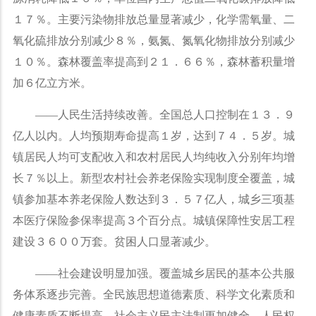
１７％。主要污染物排放总量显著减少，化学需氧量、二
氧化硫排放分别减少８％，氨氮、氮氧化物排放分别减少
１０％。森林覆盖率提高到２１．６６％，森林蓄积量增
加６亿立方米。
——
人民生活持续改善。全国总人口控制在１３．９
亿人以内。人均预期寿命提高１岁，达到７４．５岁。城
镇居民人均可支配收入和农村居民人均纯收入分别年均增
长７％以上。新型农村社会养老保险实现制度全覆盖，城
镇参加基本养老保险人数达到３．５７亿人，城乡三项基
本医疗保险参保率提高３个百分点。城镇保障性安居工程
建设３６００万套。贫困人口显著减少。
——
社会建设明显加强。覆盖城乡居民的基本公共服
务体系逐步完善。全民族思想道德素质、科学文化素质和
健康素质不断提高。社会主义民主法制更加健全，人民权