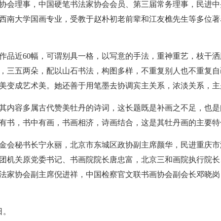
协会理事，中国硬笔书法家协会会员、第三届常务理事，民进中
西南大学国画专业，受教于赵朴初老前辈和江友樵先生等多位著
作品近60幅，可谓别具一格，以写意的手法，重神重艺，枝干
，三五两朵，配以山石书法，构图多样，不重复别人也不重复自
美变成艺术美。她还善于用笔墨去协调宾主关系，浓淡关系，主
其内容多属古代赞美牡丹的诗词，这长题既是补画之不足，也是
有书，书中有画，书画相济，诗画结合，这是其牡丹画的主要特
金会秘书长宁永丽，北京市东城区政协副主席颜华，民进重庆市
团机关原党委书记、书画院院长唐忠富，北京三和画院执行院长、
法家协会副主席倪进祥，中国检察官文联书画协会副会长邓晓岗
日。