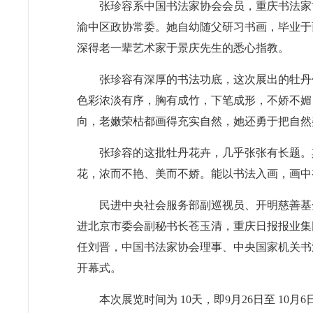
张珍容系中国书法家协会会员，重庆书法家
渝中区政协常委。她自幼随父研习书画，毕业于
深得老一辈艺术家于景庆先生的悉心指教。
张珍容有深厚的书法功底，这次展出的牡丹
色彩浓淡有序，胸有成竹，下笔成形，不娇不媚
向，老嫩荣枯都画得充实自然，她还勇于把自然
张珍容的这批牡丹花卉，几乎张张有长题。
花，浓而不艳、美而不娇。能以书法入画，画中
民进中央社会服务部副巡视员、开明慈善基
进北京市委会副秘书长苍玉清，重庆日报报业集
任刘晋，中国书法家协会理事、中央国家机关书
开幕式。
本次展览时间为 10天，即9月26日至 10月6