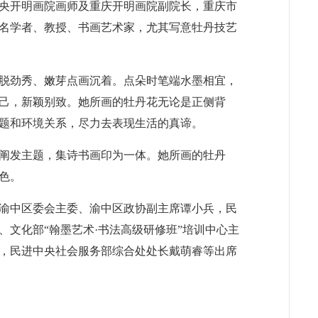
央开明画院画师及重庆开明画院副院长，重庆市
名学者、教授、书画艺术家，尤其写意牡丹技艺
洒脱劲秀、嫩芽点画沉着。点朵时笔端水墨相宜，
己，新颖别致。她所画的牡丹花无论是正侧背
题和环境关系，尽力去表现生活的真谛。
阐发主题，集诗书画印为一体。她所画的牡丹
色。
渝中区委会主委、渝中区政协副主席谭小兵，民
文化部“翰墨艺术·书法高级研修班”培训中心主
，民进中央社会服务部综合处处长戴萌睿等出席