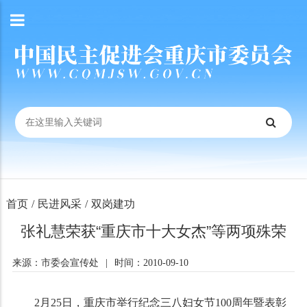
首页
/
民进风采
/
双岗建功
张礼慧荣获“重庆市十大女杰”等两项殊荣
来源：市委会宣传处
|
时间：2010-09-10
2
月
25
日
，重庆市举行纪念三八妇女节
100
周年暨表彰