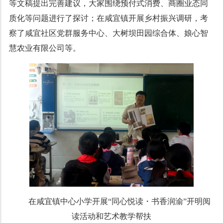
等文稿提出完善建议，大家围绕预付式消费、商圈业态同
质化等问题进行了探讨；在咸宜镇开展乡村振兴调研，考
察了咸宜社区党群服务中心、大树坝田园综合体、娘心智
慧农业有限公司等。
在咸宜镇中心小学开展“同心悦读・书香润渝”开明阅
读活动和艺术教学帮扶