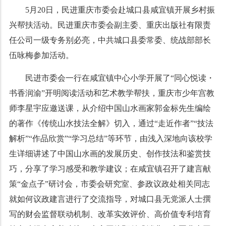
5月20日，民进重庆市委会赴城口县咸宜镇开展乡村振
兴帮扶活动。民进重庆市委会副主委、重庆出版社有限责
任公司一级专务别必亮，中共城口县委常委、统战部部长
伍咏梅参加活动。
民进市委会一行在咸宜镇中心小学开展了“同心悦读・
书香润渝”开明阅读活动和艺术教学帮扶，重庆市少年宫教
师李星宇应邀送课，从介绍中国山水画家郭金标先生编绘
的著作《传统山水技法全解》切入，通过“走近作者”“技法
解析”“作品欣赏”“学习总结”等环节，由浅入深地向该校学
生详细讲述了中国山水画的发展历史、创作技法和鉴赏技
巧，分享了学习感受和教学建议；在咸宜镇召开了建言献
策“金点子”研讨会，市委会研究室、参政议政处相关同志
就如何议政建言进行了交流指导，对城口县无党派人士撰
写的财会监督联动机制、改革实效评价、高价值专利培育