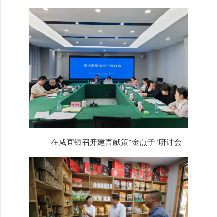
在咸宜镇召开建言献策“金点子”研讨会