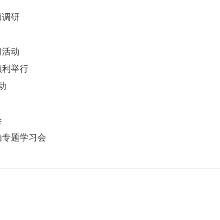
题调研
习活动
顺利举行
动
会
动专题学习会