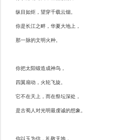
纵目如炬，望穿千载云烟。
你是长江之畔，华夏大地上，
那一脉的文明火种。
你把太阳锻造成神鸟，
四翼扇动，火轮飞旋。
它不在天上，而在祭坛深处，
是古蜀人对光明最虔诚的想象。
你以玉为信，礼敬天地，