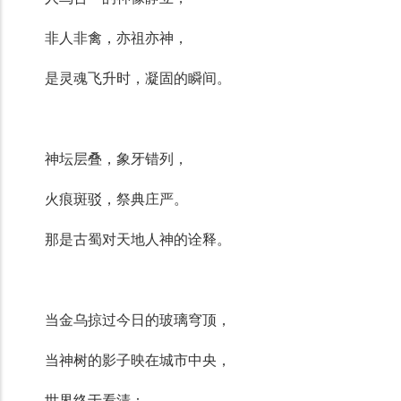
非人非禽，亦祖亦神，
是灵魂飞升时，凝固的瞬间。
神坛层叠，象牙错列，
火痕斑驳，祭典庄严。
那是古蜀对天地人神的诠释。
当金乌掠过今日的玻璃穹顶，
当神树的影子映在城市中央，
世界终于看清：