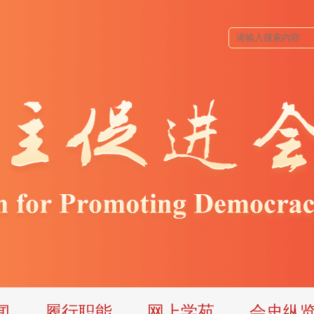
闻
履行职能
网上学苑
会史纵