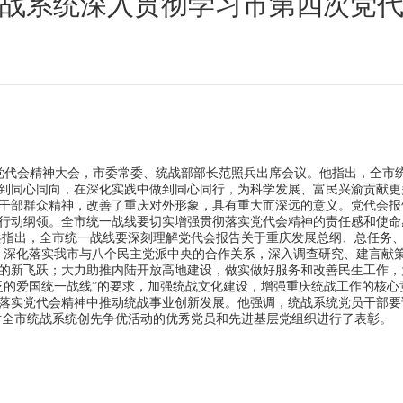
战系统深入贯彻学习市第四次党
代会精神大会，市委常委、统战部部长范照兵出席会议。他指出，全市
做到同心同向，在深化实践中做到同心同行，为科学发展、富民兴渝贡献
干部群众精神，改善了重庆对外形象，具有重大而深远的意义。党代会报
行动纲领。全市统一战线要切实增强贯彻落实党代会精神的责任感和使命
指出，全市统一战线要深刻理解党代会报告关于重庆发展总纲、总任务、
，深化落实我市与八个民主党派中央的合作关系，深入调查研究、建言献
质的新飞跃；大力助推内陆开放高地建设，做实做好服务和改善民生工作
泛的爱国统一战线”的要求，加强统战文化建设，增强重庆统战工作的核心
落实党代会精神中推动统战事业创新发展。他强调，统战系统党员干部要
全市统战系统创先争优活动的优秀党员和先进基层党组织进行了表彰。