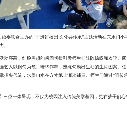
文旅委联合主办的“非遗进校园 文化共传承”主题活动在东水门
力。
活动序幕，红脸黑须的瞬间切换引发师生们阵阵惊叹和欢呼。四
画艺人以铜勺为笔、糖稀作墨，熟练勾勒出生动的生肖图案。任
掌指尖代笔，水墨山水在方寸纸上渐次铺展。师生们通过“听传
展”三位一体呈现，不仅为校园注入传统美学基因，更在孩子们