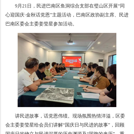
9月21日，民进巴南区鱼洞综合支部在璧山区开展“同
心迎国庆·金秋话党恩”主题活动，巴南区政协副主席、民进
巴南区委会主委姜莹星参加活动。
讲民进故事，话党恩伟绩。现场氛围热情洋溢，
区委
会主委姜莹星给会员们
讲解
“国庆日与民进的故事”，回顾
国庆日的确立与民进深厚的历史渊源
及
“国旗的来历”，重