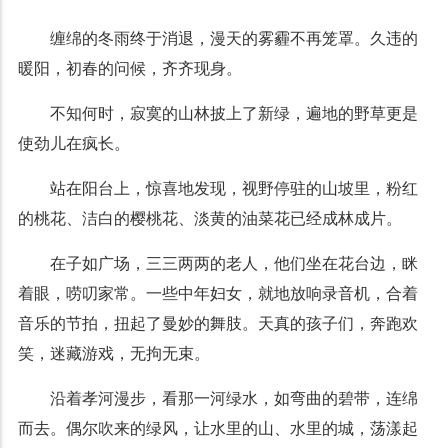
缠绵的冬雨终于消退，漫天的雾霾不再笼罩。久违的
暖阳，初春的问候，齐齐现身。
不知何时，寂寞的山林披上了新绿，遍地的野草更是
使劲儿在疯长。
站在阳台上，惊喜地发现，视野停驻的山坡里，粉红
的桃花、洁白的樱桃花、淡黄的油菜花已经成林成片。
在子如广场，三三两两的老人，他们坐在花台边，眯
着眼，唠叨家常。一些中年妇女，就地放响录音机，合着
音乐的节拍，扭起了曼妙的舞肢。天真的孩子们，奔跑欢
笑，迷藏游戏，无拘无束。
沿着孝河漫步，看那一河绿水，如弯曲的碧带，连绵
而去。偶尔吹来的绿风，让水里的山、水里的城，荡漾起