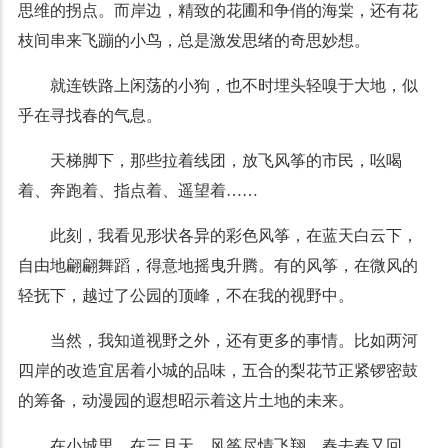
思维的拐点。而岸边，精致的花圃和争俏的海棠，还有花
枝间串来飞蹦的小鸟，总是激发思绪的奇思妙想。
就连铁路上闲荡的小狗，也不时埋头轻嗅于大地，似
乎在寻找春的气息。
天梯脚下，那些拉着线团，放飞风筝的市民，吆喝
着、奔跑着、指点着、遥望着……
此刻，我看见形状各异的彩色风筝，在蓝天白云下，
自由地翩翩舞蹈，得意地摇曳升腾。有的风筝，在微风的
轻抚下，越过了公园的顶峰，不在我的视野中。
当然，我知道视野之外，还有更多的事情。比如两河
四岸的改造宜居着小城的品味，五合的梨花节正紧锣密鼓
的筹备，动漫园的遐想昭示着这片土地的未来。
在小城里，在三月天，风筝尽情飞翔，春去春又回