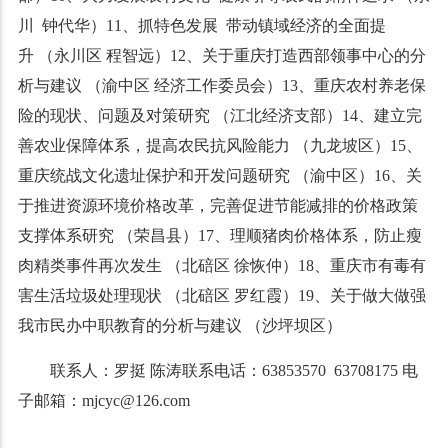
川 钟代华）11、抓特色发展 带动镇域经济的全面提
升 （永川区 程智远）12、关于重庆打造西部领事中心的分
析与建议 （渝中区 经济工作委员会）13、重庆农村养老保
险的现状、问题及对策研究 （江北经济支部）14、建立完
善农业保障体系，提高农民抗风险能力 （九龙坡区）15、
重庆统战文化遗址保护和开发问题研究 （渝中区）16、关
于推进资源环境价格改革，完善促进节能减排的价格政策
支撑体系研究 （荣昌县）17、理顺猪肉价格体系，防止瘦
肉精类事件再次发生 （北碚区 徐恢仲）18、重庆市有毒有
害生活垃圾处理现状 （北碚区 罗红霞）19、关于做大做强
我市民办中职教育的分析与建议 （沙坪坝区）
联系人：罗挺 陈涛联系电话：63853570 63708175 电
子邮箱：mjcyc@126.com