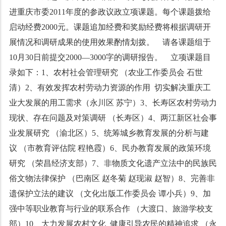
进重庆市委2011年度的参政议政立项课题。每个课题拨给
启动经费2000元。课题追加经费和奖励经费将根据调研开
展情况和调研成果的使用效果酌情划拨。 请各课题组于
10月30日前提交2000—3000字的调研报告。 立项课题目
录如下：1、农村社会管理研究 （农业工作委员会 石世
清）2、有效发挥农村劳动力资源的作用 切实解决重庆工
业大发展的用工需求（永川区 苏宁）3、长寿区农村劳动力
现状、存在问题及对策调研 （长寿区）4、两江新区社会事
业发展研究 （渝北区）5、统筹城乡教育发展的分析与建
议 （市教育评估院 程艳霞）6、民办教育发展的政策环境
研究 （荣昌经济支部）7、非物质文化遗产立法中的民族民
俗文物法律保护 （巴南区 赵冬菊 赵现淑 赵智）8、完善非
遗保护立法的建议 （文化出版工作委员会 谭小兵）9、加
强中等职业教育与行业的联系合作 （大渡口、旅游学校支
部）10、大力发展农村文化 健康引导农民的精神追求 （永