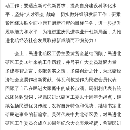
动工作；要适应新时代新要求，提高自身建设科学化水
平，坚持“人才强会”战略，切实做好组织发展工作；要紧
紧围绕决胜全面小康开启新征程的目标任务，进一步提升
履职能力和水平，为推进重庆民进事业开创新局面，为推
进北碚经济社会发展取得新成绩而不懈努力！
会上，民进北碚区工委主委黄贤全总结回顾了民进北
碚区工委10年来的工作历程，并号召广大会员凝聚力量，
多建睿智之言，多献务实之策，多谋创新之计，为北碚经
济社会发展作出新贡献。傅瓦利教授作为民进会员代表，
回顾了自己在民进大家庭中的成长点滴。周俐利代表各统
战团体致贺词，祝愿民进北碚区工委以十周年为起点，继
续弘扬民进优良传统，发挥自身特色和优势，继续书定北
碚民进事业的新篇章。吴萍代表中共北碚区委，对民进北
碚区工作委员会成立10周年纪念大会表示祝贺，希望民进