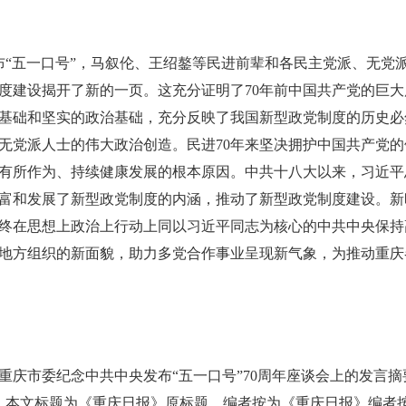
国发布“五一口号”，马叙伦、王绍鏊等民进前辈和各民主党派、无
度建设揭开了新的一页。这充分证明了70年前中国共产党的巨
基础和坚实的政治基础，充分反映了我国新型政党制度的历史必
无党派人士的伟大政治创造。民进70年来坚决拥护中国共产党
有所作为、持续健康发展的根本原因。中共十八大以来，习近平
富和发展了新型政党制度的内涵，推动了新型政党制度建设。新
终在思想上政治上行动上同以习近平同志为核心的中共中央保持
地方组织的新面貌，助力多党合作事业呈现新气象，为推动重庆
重庆市委纪念中共中央发布“五一口号”70周年座谈会上的发言
版。本文标题为《重庆日报》原标题。编者按为《重庆日报》编者