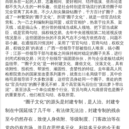
而联系在一起的人群。志趣相同、爱好相同、结伴临溪、坐而论道
都不失为人生的一种乐趣。但是社会特别是官场流行的某些圈子却
完全背离了其本质。不少人削尖脑袋钻圈子，千方百计扩圈子，形
成了一种繁荣的“圈子文化”。所谓“圈子文化”，就是一些官员结党
营私，为一己之利编制利益同盟，或官官相护，热衷于拉关系、架
天线，或是搞山头，把分管的领域当成私人领地、把下层当成家
臣，或是官商勾结、搞权钱交易。去年中央巡视组第二轮巡视反馈
情况显示，这些团团伙伙的不良风气在不少地方依然存在，问题不
容小觑。在通报四川情况时，采用了“官官勾结，官商勾结，权权交
易，权钱交易”的表述；广西一些领导干部被指任人唯亲，搞小圈
子；江苏一些领导干部与老板之间保持相对稳定的圈子关系，进行
封闭式权钱交易；河北个别领导“搞团团伙伙，并与企业老板结成利
益纽带。”“圈子文化”是一种封建文化、庸俗文化、没落文化，具有
依附性、投机性、帮派性、顽固性、贪婪性的特征。去年最高人民
检察院查办的国家发改委系列案件，就查出11名局级干部，其中价
格司原领导班子大多数涉案，这些官员身处同一个圈子。查处的类
似“官员勾结”的圈子屡见不鲜，某个高官落马后往往“拔出萝卜带出
泥”，甚至涉及一个单位或整个行业。官员与商人勾肩搭背也是圈子
的重要形式，他们相互勾结、各取所需。
“圈子文化”的源头是封建专制，是人治。封建专
制在中国延续了几千年，有法律无法治，封建专制的残余
至今仍然存在，致使人身依附、等级制度、门客政治等在
党内仍有市场，并且在思想多元化、利益多元化的今天有