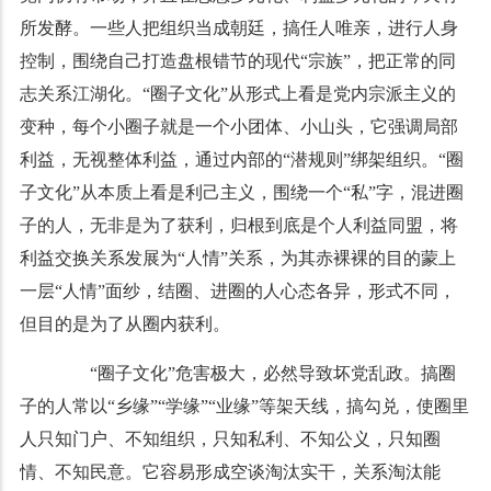
所发酵。一些人把组织当成朝廷，搞任人唯亲，进行人身
控制，围绕自己打造盘根错节的现代“宗族”，把正常的同
志关系江湖化。“圈子文化”从形式上看是党内宗派主义的
变种，每个小圈子就是一个小团体、小山头，它强调局部
利益，无视整体利益，通过内部的“潜规则”绑架组织。“圈
子文化”从本质上看是利己主义，围绕一个“私”字，混进圈
子的人，无非是为了获利，归根到底是个人利益同盟，将
利益交换关系发展为“人情”关系，为其赤裸裸的目的蒙上
一层“人情”面纱，结圈、进圈的人心态各异，形式不同，
但目的是为了从圈内获利。
“圈子文化”危害极大，必然导致坏党乱政。搞圈
子的人常以“乡缘”“学缘”“业缘”等架天线，搞勾兑，使圈里
人只知门户、不知组织，只知私利、不知公义，只知圈
情、不知民意。它容易形成空谈淘汰实干，关系淘汰能