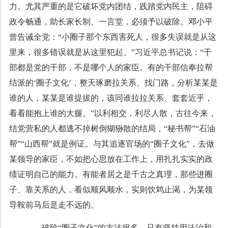
力。尤其严重的是它破坏党内团结，践踏党内民主，阻碍
政令畅通，助长家长制、一言堂，必须予以破除。邓小平
曾告诫全党：“小圈子那个东西害死人，很多失误就是从这
里来，很多错误就是从这里犯起。”习近平总书记说：“干
部都是党的干部，不是哪个人的家臣。有的干部信奉拉帮
结派的‘圈子文化’，整天琢磨拉关系、找门路，分析某某是
谁的人，某某是谁提拔的，该同谁拉拉关系、套套近乎，
看看能抱上谁的大腿。”以利相交，利尽人散，古往今来，
结党营私的人都逃不掉树倒猢狲散的结局，“秘书帮”“石油
帮”“山西帮”就是例证。与其追逐官场的“圈子文化”，去做
某领导的家臣，不如把心思放在工作上，用扎扎实实的政
绩证明自己的能力。有能者居之是千古之真理，那些进圈
子、靠关系的人，看似顺风顺水，实则饮鸩止渴，为某领
导鞍前马后是走不远的。
破除“圈子文化”的方法很多，只有坚持用法治和