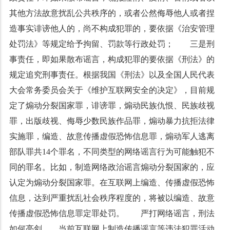
其他方法故意扰乱公共秩序的，或者公然侮辱他人或者捏
造事实诽谤他人的，尚不构成犯罪的，要依据《治安管理
处罚法》等规定给予拘留、罚款等行政处罚； 三是刑
事责任，即如果散布谣言，构成犯罪的要依据《刑法》的
规定追究刑事责任。根据我国《刑法》以及全国人民代表
大会常务委员会关于《维护互联网安全的决定》，目前规
定了煽动分裂国家罪，诽谤罪，煽动民族仇恨、民族歧视
罪，出版歧视、侮辱少数民族作品罪，煽动暴力抗拒法律
实施罪，编造、故意传播虚假恐怖信息罪，煽动军人逃离
部队罪共14个罪名，不同类型的网络谣言行为可能触犯不
同的罪名。比如，制造网络政治谣言煽动分裂国家的，应
认定为煽动分裂国家罪。在互联网上编造、传播虚假恐怖
信息，达到严重扰乱社会秩序程度的，将被以编造、故意
传播虚假恐怖信息罪定罪处罚。 严打网络谣言，刑法
如何亮剑 当前互联网上制造传播谣言等违法犯罪活动