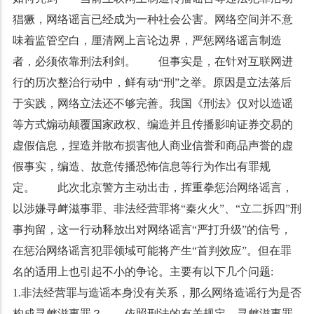
猖獗，网络谣言已经成为一种社会公害。网络空间并不意
味着监管空白，厘清网上言论边界，严惩网络谣言制造
者，必须依靠刑法利剑。 但事实是，在针对互联网进
行的历次整治行动中，鲜有动“刑”之举。原因是立法落后
于实践，网络立法还不够完善。我国《刑法》仅对以造谣
等方式煽动颠覆国家政权、编造并且传播影响证券交易的
虚假信息，捏造并散布损害他人商业信誉和商品声誉的虚
假事实，编造、故意传播恐怖信息等行为作出有罪规
定。 此次北京警方主动出击，挥重拳惩治网络谣言，
以涉嫌寻衅滋事罪、非法经营罪将“秦火火”、“立二拆四”刑
事拘留，这一行动释放出对网络谣言“严打升级”的信号，
在惩治网络谣言犯罪领域可能将产生“首判效应”。但在罪
名的适用上也引起不小的争论。主要有以下几个问题:
1.非法经营罪与造谣本身没有关系，那么网络造谣行为是否
构成寻衅滋事罪？ 依照刑法的有关规定，寻衅滋事罪