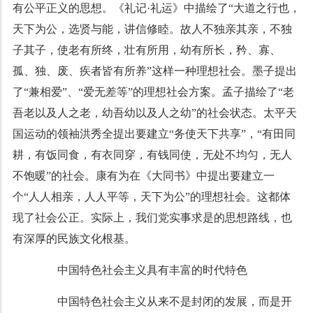
有公平正义的思想。《礼记·礼运》中描绘了“大道之行也，
天下为公，选贤与能，讲信修睦。故人不独亲其亲，不独
子其子，使老有所终，壮有所用，幼有所长，矜、寡、
孤、独、废、疾者皆有所养”这样一种理想社会。墨子提出
了“兼相爱”、“爱无差等”的理想社会方案。孟子描绘了“老
吾老以及人之老，幼吾幼以及人之幼”的社会状态。太平天
国运动的领袖洪秀全提出要建立“务使天下共享”，“有田同
耕，有饭同食，有衣同穿，有钱同使，无处不均匀，无人
不饱暖”的社会。康有为在《大同书》中提出要建立一
个“人人相亲，人人平等，天下为公”的理想社会。这都体
现了社会公正。实际上，我们党实事求是的思想路线，也
有深厚的民族文化根基。
中国特色社会主义具有丰富的时代特色
中国特色社会主义从来不是封闭的发展，而是开