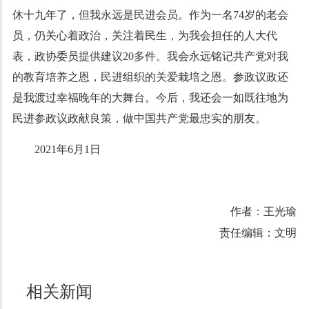
休十九年了，但我永远是民进会员。作为一名74岁的老会
员，仍关心着政治，关注着民生，为我会担任的人大代
表，政协委员提供建议20多件。我会永远铭记共产党对我
的教育培养之恩，民进组织的关爱栽培之恩。参政议政还
是我渡过幸福晚年的大舞台。今后，我还会一如既往地为
民进参政议政献良策，做中国共产党最忠实的朋友。
2021年6月1日
作者：王光瑜
责任编辑：文明
相关新闻