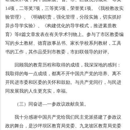
14项，二等奖7项，三等奖5项，荣誉奖1项。《我校教改实
验管理》、《明确职责，强化管理，分段实施，切实抓好
异步导学实验》、《构建优化的导学模式，推进素质教
育》等8篇文章发表在有关学术刊物上。参与了市区教委编
写的乡土教材、德育故事丛书、家长学校系列教材，工具
书的工作，其作品受到市教委，市妇联领导的好评。
回顾我的教育历程和取得的成绩，我深深地的感到：
我取得的每一点成绩，都离不开中国共产党的培养、离不
开民进市委和区委的关怀和鼓励。与共产党同行，与民进
同发展我的人生更充实，幸福。
（三）同奋进—一参政议政献良策。
我十分感谢中国共产党给我们民主党派搭建了参政议
政的舞台，是沙坪坝区教育局党委、九龙坡区教育局党委