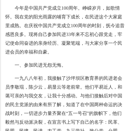
今年是中国共产党成立100周年。峥嵘岁月，如歌情
怀。我在党的阳光雨露的哺育下成长，在民进这个大家庭
里成熟。在庆祝中国共产党成立100周年的时刻，抚今追昔
感恩良多。现将自己参加民进33年来不忘初心跟党走，牢
记使命同奋进的亲身经历、凝聚笔端，与大家分享一个民
进会员的幸福和自豪。
一、参加民进无怨无悔。
一九八八年初，我接触了沙坪坝区教育界的民进老会
员李敬琨，陈少云，易显云等老前辈。他们平易近人，和
蔼可亲的与我交友，让我十分感动。与他们接触后对中国
的民主党派的由来有所了解，知道了在中国两种命运的决
战时刻，一切进步力量齐聚在“五一号召”的旗帜下，他们
毅然与反动派决裂，在宣言书上写下自己的名字：民革、
民盟、民建、民进、农工党、九三学社、致公党，台盟。