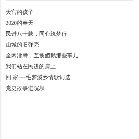
天宫的孩子
2020的春天
民进八十载，同心筑梦行
山城的旧弹壳
全网沸腾，互换卤鹅那些事儿
我们站在民进的肩上
回 家----毛梦溪乡情歌词选
党史故事进院坝