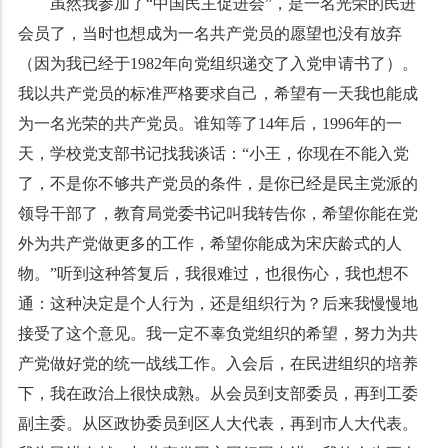
虽然我参加了“中国民主促进会”，是一名光荣的民进
会员了，当时也想成为一名共产党员的愿望也没有放弃
（因为我已经于1982年向党组织递交了入党申请书了）。
我以共产党员的标准严格要求自己，希望有一天我也能成
为一名光荣的共产党员。谁知等了14年后，1996年的一
天，学校党支部书记找我谈话：“小王，你现在不能入党
了，不是你不够共产党员的条件，是你已经是民主党派的
领导干部了，教育局党委书记叫我转告你，希望你能在党
外为共产党做更多的工作，希望你能成为宋庆龄式的人
物。”听到这种答复后，我很难过，也很伤心，我也想不
通：这种决定是个人行为，还是组织行为？后来我慢慢地
接受了这个意见。我一定不辜负党组织的希望，努力为共
产党做好党的统一战线工作。入会后，在民进组织的培养
下，我在政治上很快成熟。从会员到支部委员，再到工委
副主委。从区政协委员到区人大代表，再到市人大代表。