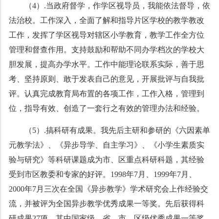
（4）.当政府督学，作学区视导员，我能依法督导，依
法治校。工作深入，全面了解和指导片区学校的教学教改
工作，发挥了学区视导对辖区小学教育，教学工作全方位
管理和督查作用。支持鼓励和帮助不同办学档次的学校大
胆发展，提高办学水平。工作中能理论联系实际，善于思
考、坚持原则、敢于发表自己的意见，开展批评与自我批
评。认真完成教育局布置的各项工作，工作入格，管理到
位，指导有效、创造了一套行之有效的管理办法和经验。
（5）.搞科研有成果。我先后主研和参研的《六因素单
元教学法》、《异步导学、自主学习》、《小学生素质实
验与研究》等科研课题成为市、区重点科研科题，其经验
受到市区教委和专家的好评。1998年7月、1999年7月、
2000年7月三次在全国《异步教学》学术研究会上作经验交
流，并被评为全国异步教学优秀成果一等奖。先后获得科
研成果27项，其中国家级、省、市、区级优秀成果一等奖