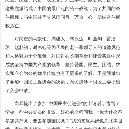
这些党派结成了中国的最广泛的统一战线，为了共同的奋
斗目标，与中国共产党风雨同舟，万众一心，团结奋斗解
救危亡。
对民进的马叙伦、周建人、林汉达，叶圣陶、雷洁
琼、赵朴初，谢冰心等为代表的老一辈领导人的道德风范
和人格魅力十分敬佩。对民进在长期革命和建设实践中形
成的坚持中国共产党的领导，坚持爱国、民主、团结、求
实和立会为公的优良传统也有了更多的了解。于是我做出
了参加中国民主促进会的决策，向民进沙坪坝区工委提出
了入会申请。
当我提出了参加“中国民主促进会”的申请后，遭到了
学校一些中共党员的非议。好心的老师问我：“你为什么不
参加共产党，要去参加国民党？”我的爸爸妈妈也为此事担