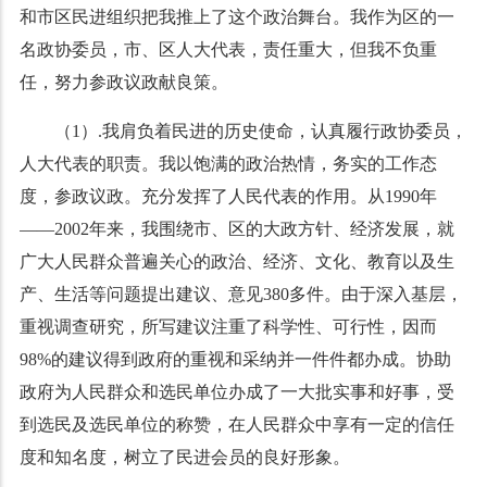
和市区民进组织把我推上了这个政治舞台。我作为区的一
名政协委员，市、区人大代表，责任重大，但我不负重
任，努力参政议政献良策。
（1）.我肩负着民进的历史使命，认真履行政协委员，
人大代表的职责。我以饱满的政治热情，务实的工作态
度，参政议政。充分发挥了人民代表的作用。从1990年
——2002年来，我围绕市、区的大政方针、经济发展，就
广大人民群众普遍关心的政治、经济、文化、教育以及生
产、生活等问题提出建议、意见380多件。由于深入基层，
重视调查研究，所写建议注重了科学性、可行性，因而
98%的建议得到政府的重视和采纳并一件件都办成。协助
政府为人民群众和选民单位办成了一大批实事和好事，受
到选民及选民单位的称赞，在人民群众中享有一定的信任
度和知名度，树立了民进会员的良好形象。