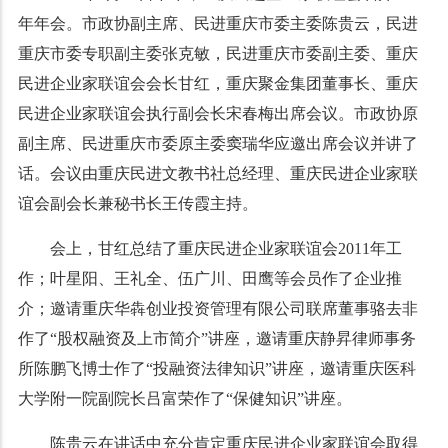
年年会。市政协副主席、民进重庆市委主委陈贵云，民进
重庆市委专职副主委张克敏，民进重庆市委副主委、重庆
民进企业家联谊会会长甘红，重庆聚金集团董事长、重庆
民进企业家联谊会执行副会长宋春梅出席会议。市政协原
副主席、民进重庆市委原主委窦瑞华应邀出席会议并讲了
话。会议由重庆民进文教书社总经理、重庆民进企业家联
谊会副会长兼秘书长王传霞主持。
会上，甘红总结了重庆民进企业家联谊会
2011
年工
作；叶星阳、王礼全、伍广川、田鹰等会员作了企业推
介；邀请重庆华犇创业投资管理有限公司联席董事骆去非
作了“股权融资及上市简介”讲座，邀请重庆静昇律师事务
所陈鹏飞博士作了“投融资法律知识”讲座，邀请重庆医科
大学附一院副院长吕富荣作了“保健知识”讲座。
陈贵云在讲话中充分肯定重庆民进企业家联谊会取得