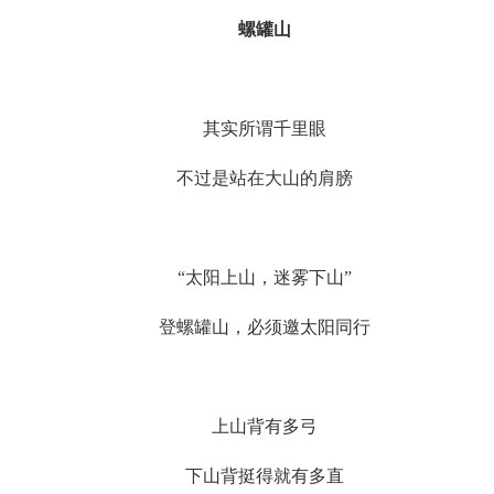
螺罐山
其实所谓千里眼
不过是站在大山的肩膀
“太阳上山，迷雾下山”
登螺罐山，必须邀太阳同行
上山背有多弓
下山背挺得就有多直