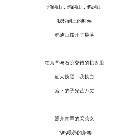
鸦屿山，鸦屿山，鸦屿山
我数到三的时候
鸦屿山拨开了晨雾
在茶垄与石阶交错的棋盘里
仙人执黑，我执白
落下的子光芒万丈
照亮青翠的采茶女
鸟鸣喂养的茶篓