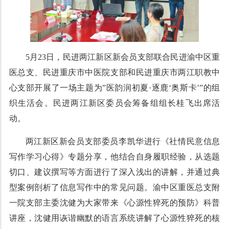
5月23日，民进两江新区新会员支部联合民进渝中区重
医总支、民进重庆市中医院支部和民进重庆市两江职教中
心支部开展了一场主题为”医韵润初夏·逐鹿‘奥斯卡’”的组
织生活会。民进两江新区委员会筹备组组长桂飞出席活
动。
两江新区新会员支部委员李凯华进行《社情民意信息
写作学习心得》专题分享，他结合自身履职经验，从选题
切口、建议撰写等方面进行了深入浅出的讲解，并通过典
型案例剖析了信息写作中的常见问题。渝中区重医总支附
一院支部主委沈健为大家带来《心源性猝死的预防》科普
讲座，沈健用诙谐幽默的语言系统讲解了心源性猝死的核