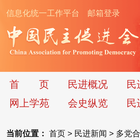
信息化统一工作平台
邮箱登录
首
页
民进概况
民
网上学苑
会史纵览
民
当前位置：
首页
>
民进新闻
>
多党