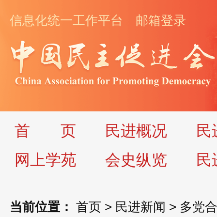
信息化统一工作平台
邮箱登录
首
页
民进概况
民
网上学苑
会史纵览
民
当前位置：
首页
>
民进新闻
>
多党