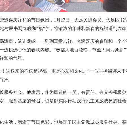
营造喜庆祥和的节日氛围，1月17日，大足民进会员、大足区书
当地村民书写春联和“福”字，将浓浓的年味和新春的祝福送到农
毫泼墨，笔走龙蛇，一副副寓意吉祥、充满喜庆的春联和一个个
一边挑选心仪的春联内容。“春临大地百花艳，节至人间万象新”
祥和的气氛。
味！这送来的不仅是祝福，更是心意和文化。”一位手捧墨迹未
百张。
长服务社会。他表示，作为民进的一员，有责任、有义务积极参
乡、服务基层的号召，也是以实际行动践行民主党派成员的社会
化生活，增添了节日色彩，也展现了民主党派成员服务社会、奉