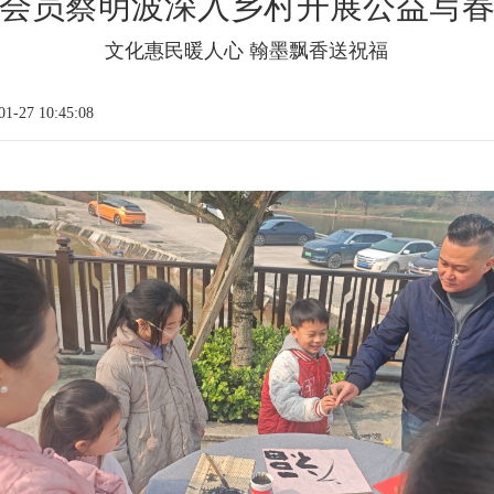
会员蔡明波深入乡村开展公益写
文化惠民暖人心 翰墨飘香送祝福
-27 10:45:08