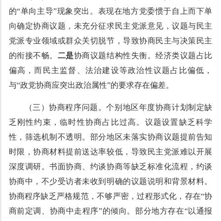
的“单向主导”现象突出。表现在地方党委惯于自上而下单
向确定协商议题，未充分征求民主党派意见，议题与民主
党派专业领域或群众关切脱节，导致协商民主与决策民主
的衔接不畅。
二是
协商议题结构性失衡。经济类议题占比
偏高，而民主监督、法治建设等政治性议题占比偏低，
与“政党协商应突出政治属性”的要求存在偏差。
（三）协商程序问题。个别地区年度协商计划制定缺
乏刚性约束，临时性协商占比过高。议题设置缺乏科学
性，筛选机制不透明。部分地区未落实协商议题提前告知
时限，协商材料提前送达率较低，导致民主党派难以开展
深度调研。书面协商、约谈协商等缺乏标准化流程，约谈
协商中，不少受访者未收到明确的议题说明和背景材料。
协商程序缺乏严格规范，不够严密，过程形式化，存在“协
商前定调、协商中走程序”的倾向。部分地方存在“以通报