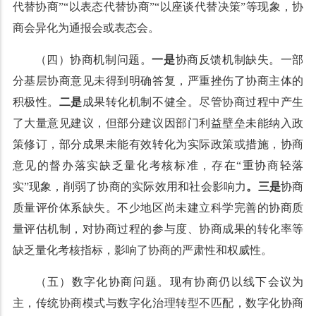
代替协商”“以表态代替协商”“以座谈代替决策”等现象，协
商会异化为通报会或表态会。
（四）协商机制问题。
一是
协商反馈机制缺失。一部
分基层协商意见未得到明确答复，严重挫伤了协商主体的
积极性。
二是
成果转化机制不健全。尽管协商过程中产生
了大量意见建议，但部分建议因部门利益壁垒未能纳入政
策修订，部分成果未能有效转化为实际政策或措施，协商
意见的督办落实缺乏量化考核标准，存在“重协商轻落
实”现象，削弱了协商的实际效用和社会影响力
。
三是
协商
质量评价体系缺失。不少地区尚未建立科学完善的协商质
量评估机制，对协商过程的参与度、协商成果的转化率等
缺乏量化考核指标，影响了协商的严肃性和权威性。
（五）数字化协商问题。现有协商仍以线下会议为
主，传统协商模式与数字化治理转型不匹配，数字化协商