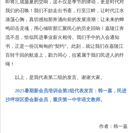
即将汇成盛夏的交响，这不仅是季节的律动，更是时代对
我们的召唤！我们不妨走出书斋，行至江畔，让时代江水
涤荡心胸，真切感知那奔涌向前的发展浪潮；让未来的蝉
鸣叩击灵魂，用心倾听那汇聚民心的历史回响！嘉陵江奔
流不息，恰似民进事业薪火相传。我们手中的入会通知
书，正是一份沉甸甸的“契约”。此刻，就让我们在嘉陵江
百转千回的航道上，勠力同心，拉紧属于我们民进人的纤
绳！
以上，是我代表第二组的发言。谢谢大家。
2025暑期新会员培训会第2组代表发言：韩一嘉，民进
沙坪坝区委会新会员，重庆第一中学语文教师。
作者：韩一嘉