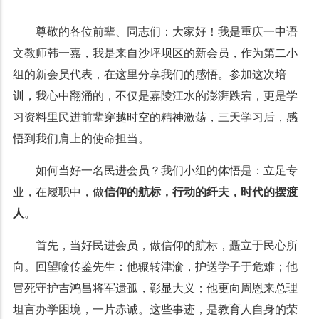
尊敬的各位前辈、同志们：
大家好！我是重庆一中语
文教师韩一嘉，我是来自沙坪坝区的新会员，作为第二小
组的新会员代表，在这里分享我们的感悟。参加这次培
训，我心中翻涌的，不仅是嘉陵江水的澎湃跌宕，更是学
习资料里民进前辈穿越时空的精神激荡，三天学习后，感
悟到我们肩上的使命担当。
如何当好一名民进会员？我们小组的体悟是：立足专
业，在履职中，做
信仰的
航标，
行动的纤夫
，
时代的摆渡
人
。
首先，当好民进会员，做信仰的航标，矗立于民心所
向。回望喻传鉴先生：他辗转津渝，护送学子于危难；他
冒死守护吉鸿昌将军遗孤，彰显大义；他更向周恩来总理
坦言办学困境，一片赤诚。这些事迹，是教育人自身的荣