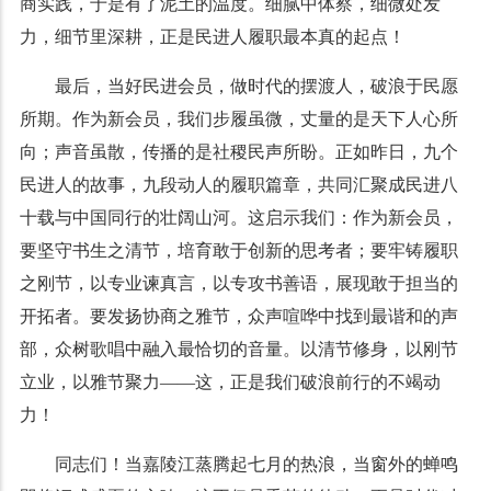
商实践，于是有了泥土的温度。细腻中体察，细微处发
力，细节里深耕，正是民进人履职最本真的起点！
最后，当好民进会员，做时代的摆渡人，破浪于民愿
所期。作为新会员，我们步履虽微，丈量的是天下人心所
向；声音虽散，传播的是社稷民声所盼。正如昨日，九个
民进人的故事，九段动人的履职篇章，共同汇聚成民进八
十载与中国同行的壮阔山河。这启示我们：作为新会员，
要坚守书生之清节，培育敢于创新的思考者；要牢铸履职
之刚节，以专业谏真言，以专攻书善语，展现敢于担当的
开拓者。要发扬协商之雅节，众声喧哗中找到最谐和的声
部，众树歌唱中融入最恰切的音量。以清节修身，以刚节
立业，以雅节聚力——这，正是我们破浪前行的不竭动
力！
同志们！当嘉陵江蒸腾起七月的热浪，当窗外的蝉鸣