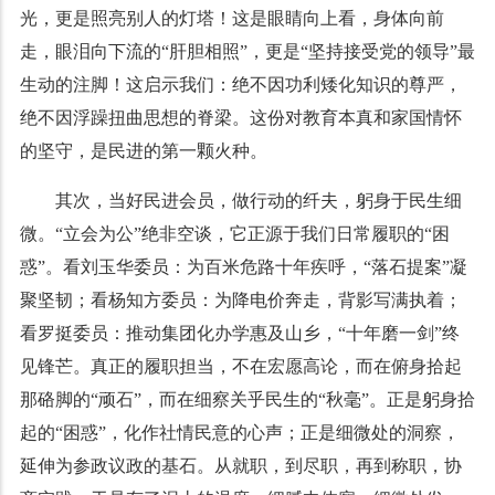
光，更是照亮别人的灯塔！这是眼睛向上看，身体向前
走，眼泪向下流的“肝胆相照”，更是“坚持接受党的领导”最
生动的注脚！这启示我们：绝不因功利矮化知识的尊严，
绝不因浮躁扭曲思想的脊梁。这份对教育本真和家国情怀
的坚守，是民进的第一颗火种。
其次，当好民进会员，做行动的纤夫，躬身于民生细
微。“立会为公”绝非空谈，它正源于我们日常履职的“困
惑”。看刘玉华委员：为百米危路十年疾呼，“落石提案”凝
聚坚韧；看杨知方委员：为降电价奔走，背影写满执着；
看罗挺委员：推动集团化办学惠及山乡，“十年磨一剑”终
见锋芒。真正的履职担当，不在宏愿高论，而在俯身拾起
那硌脚的“顽石”，而在细察关乎民生的“秋毫”。正是躬身拾
起的“困惑”，化作社情民意的心声；正是细微处的洞察，
延伸为参政议政的基石。从就职，到尽职，再到称职，协