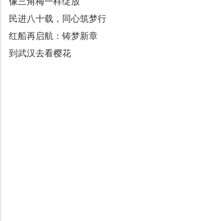
像三角梅一样绽放
民进八十载，同心筑梦行
红船再启航：铸梦新章
到武汉去看樱花