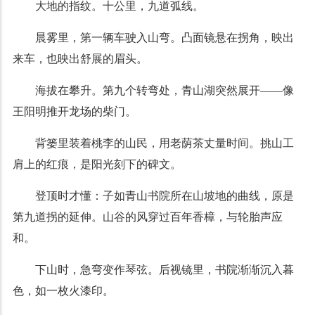
大地的指纹。十公里，九道弧线。
晨雾里，第一辆车驶入山弯。凸面镜悬在拐角，映出
来车，也映出舒展的眉头。
海拔在攀升。第九个转弯处，青山湖突然展开——像
王阳明推开龙场的柴门。
背篓里装着桃李的山民，用老荫茶丈量时间。挑山工
肩上的红痕，是阳光刻下的碑文。
登顶时才懂：子如青山书院所在山坡地的曲线，原是
第九道拐的延伸。山谷的风穿过百年香樟，与轮胎声应
和。
下山时，急弯变作琴弦。后视镜里，书院渐渐沉入暮
色，如一枚火漆印。