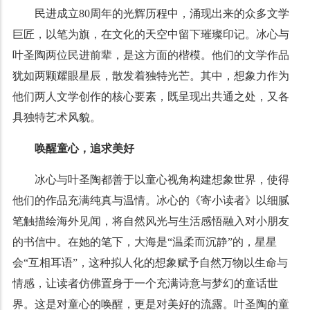
民进成立80周年的光辉历程中，涌现出来的众多文学
巨匠，以笔为旗，在文化的天空中留下璀璨印记。冰心与
叶圣陶两位民进前辈，是这方面的楷模。他们的文学作品
犹如两颗耀眼星辰，散发着独特光芒。其中，想象力作为
他们两人文学创作的核心要素，既呈现出共通之处，又各
具独特艺术风貌。
唤醒童心，追求美好
冰心与叶圣陶都善于以童心视角构建想象世界，使得
他们的作品充满纯真与温情。冰心的《寄小读者》以细腻
笔触描绘海外见闻，将自然风光与生活感悟融入对小朋友
的书信中。在她的笔下，大海是“温柔而沉静”的，星星
会“互相耳语”，这种拟人化的想象赋予自然万物以生命与
情感，让读者仿佛置身于一个充满诗意与梦幻的童话世
界。这是对童心的唤醒，更是对美好的流露。叶圣陶的童