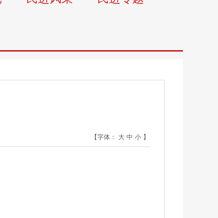
【字体：
大
中
小
】