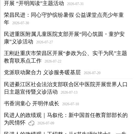
开展 “开明阅读”主题活动
2026-07-31
荣昌民进：同心守护缤纷暑假 公益课堂点亮少年童
年
2026-07-30
民进重医附属儿童医院支部开展“同心筑圆・童护安
康”义诊活动
2026-07-27
王刚赴重庆市荣昌区开展“参政为公、实干为民”主题
教育联系点工作
2026-07-22
党派联动聚合力 义诊服务暖基层
2026-07-20
民进綦江区社会法治支部联合区中医院开展世界人口
日主题宣传暨义诊活动
2026-07-13
书香润童心 开明伴成长
2026-07-10
民进人的政绩观｜马叙伦：新中国首任教育部部长的
为民情怀
2026-07-09