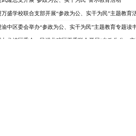
进武隆总支开展“参政为公、实干为民”警示教育活动
进万盛学校联合支部开展“参政为公、实干为民”主题教育
进渝中区委会举办“参政为公、实干为民”主题教育专题读
进九龙坡区委会、民进北碚区工委联合开展“参政为公、实
进万盛医卫支部召开“参政为公、实干为民”主题教育学习
进铜梁区总支组织开展“参政为民、实干为民”专题学习
进重庆市第四十九中学支部开展专题学习会
进大渡口区多个支部联合开展开放式组织生活
进渝中区人和街小学支部开展主题教育学习活动
进北碚区工委召开第65次全委（扩大）会暨“参政为公、实
进重庆市工业学校支部开展“参政为公、实干为民”主题教