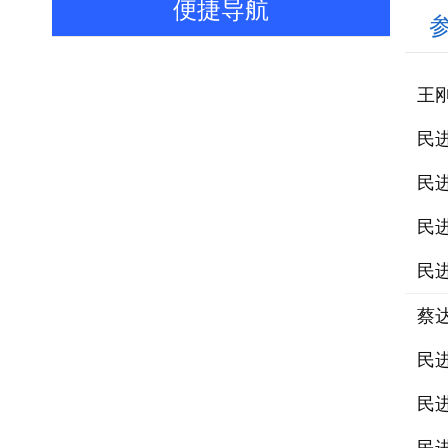
便捷导航
王
民
民
民
民
蔡
民
民
体