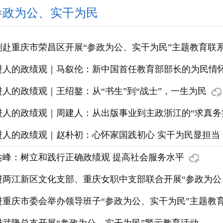
参政为公、实干为民
刚赴重庆市荣昌区开展“参政为公、实干为民”主题教育联
进人的政绩观｜马叙伦：新中国首任教育部部长的为民情
进人的政绩观｜王绍鏊：从“书生”到“战士”，一生为民
进人的政绩观｜周建人：从出版事业到主政浙江的“求真务
进人的政绩观｜赵朴初：心怀家国践初心 实干为民显担当
达峰：树立和践行正确政绩观 提高社会服务水平
进两江新区文化支部、重庆女职中支部联合开展“参政为公
进重庆市委会举办领导班子“参政为公、实干为民”主题教
学习