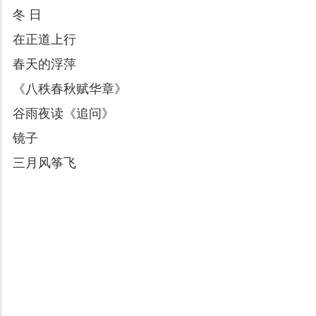
冬 日
在正道上行
春天的浮萍
《八秩春秋赋华章》
谷雨夜读《追问》
镜子
三月风筝飞