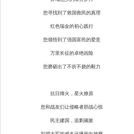
您寻找到了救国救民的真理
红色瑞金的初心践行
您领悟到了强国富民的爱意
万里长征的卓绝凶险
您磨砺出了不折不挠的毅力
抗日烽火，星火燎原
您和战友们让侵略者胆战心惊
民主建国，追剿顽敌
刘邓大军的威名远播所向披靡