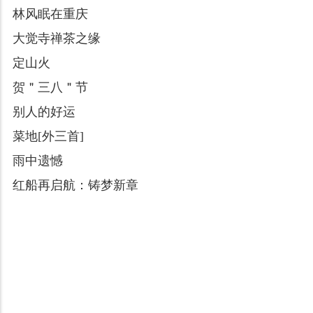
林风眠在重庆
大觉寺禅茶之缘
定山火
贺＂三八＂节
别人的好运
菜地[外三首]
雨中遗憾
红船再启航：铸梦新章