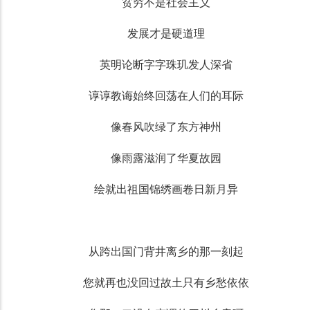
贫穷不是社会主义
发展才是硬道理
英明论断字字珠玑发人深省
谆谆教诲始终回荡在人们的耳际
像春风吹绿了东方神州
像雨露滋润了华夏故园
绘就出祖国锦绣画卷日新月异
从跨出国门背井离乡的那一刻起
您就再也没回过故土只有乡愁依依