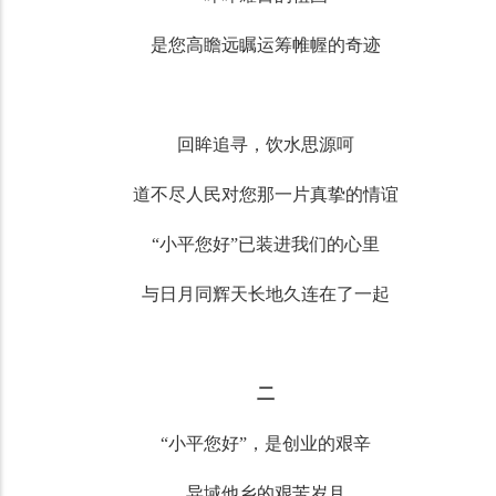
是您高瞻远瞩运筹帷幄的奇迹
回眸追寻，饮水思源呵
道不尽人民对您那一片真挚的情谊
“小平您好”已装进我们的心里
与日月同辉天长地久连在了一起
二
“小平您好”，是创业的艰辛
异域他乡的艰苦岁月