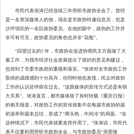
市民代表张涛已经连续三年旁听市政协全会了
。
曾经
是一名资深媒体人的他
，
现在是市政协特邀信息员
，
也是
沙坪坝区的一名区政协委员
。
在他的眼中
，
政协的工作并
非可有可无
，
政协委员的角色也并非
“
花瓶
”。
“
回望过去的
5
年
，
市政协在促进协商民主方面做了大
量工作
，
为我市经济社会发展提出了很好的意见和建议
，
也得到了市委市政府的重视和落实
。”
张涛对全市政协工作
取得的成绩感到十分高兴
，
但同时他也发现
，
民众对政协
工作的认识还停留在过去
。“
这跟媒体的宣传方式还是有很
大关系
”。
张涛直言
，
都市媒体除了有时转载
《
重庆日报
》
的相关报道
，
对政协工作的宣传就集中在每届市政协的届
初选举和届末总结
，
形成了
“
两头热
，
中间冷
”
的局面
。“
在
这种情况下
，
市民代表就要发挥作用了
。”
张涛说
，
市民代
表不仅要利用旁听市政协全会
，
与市政协委员
“
亲密接